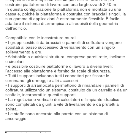
costruire piattaforme di lavoro con una larghezza di 2,40 m.
In questa configurazione la piattaforma non è montata su una
cassa e, poiché la piattaforma è costruita con bracciali singoli, la
sua gamma di applicazioni è estremamente flessibile.È facile
adattare il sistema di arrampicata al
requisiti della geometria
dell'edificio.
Compatibile con le incastrature murali.
• I gruppi costituiti da bracciali e pannelli di coffratura vengono
spostati al passo successivo di versamento con un singolo
sollevamento a gru.
• Adattabile a qualsiasi struttura, comprese pareti rette, inclinate
e circolari.
• è possibile costruire piattaforme di lavoro a diversi livelli;
l'accesso alle piattaforme è fornito da scale di sicurezza.
• Tutti i supporti includono tutti i connettori per fissare le
corrimano, gli ormeggi e altri accessori.
• I supporti di arrampicata permettono di rimandare i pannelli di
coffratura utilizzando un sistema, costituito da un carrello e da un
scaffale, incorporati in questi supporti.
• La regolazione verticale dei calcolatori e l'impianto idraulico
sono completati da giunti a vite di livellamento e da prutetti a
spinta.
• Le staffe sono ancorate alla parete con un sistema di
ancoraggio.