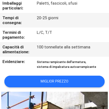
CONTROLLO
Imballaggi
Paletti, fascicoli, sfusi
particolari:
DI
Tempi di
20-25 giorni
QUALITÀ
consegna:
Termini di
L/C, T/T
CONTATTICI
pagamento:
Capacità di
100 tonnellate alla settimana
RICHIEDA
alimentazione:
UNA
Evidenziare:
,
Sistema rampicante dell'armatura
CITAZIONE
sistema di impalcatura autoarrampicante
MIGLIOR PREZZO
MAPPA
DEL
SITO