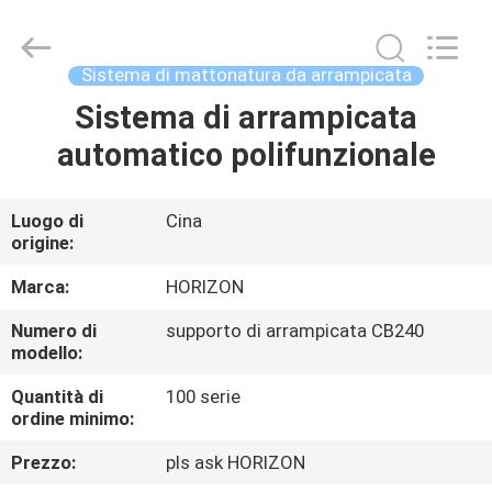
LTD..
All
Rights
Reserved.
Developed
Sistema di mattonatura da arrampicata
by
ECER
Sistema di arrampicata
CASA
automatico polifunzionale
PRODOTTI
Luogo di
Cina
origine:
CIRCA
NOI
Marca:
HORIZON
Numero di
supporto di arrampicata CB240
modello:
GIRO
DELLA
Quantità di
100 serie
ordine minimo:
FABBRICA
Prezzo:
pls ask HORIZON