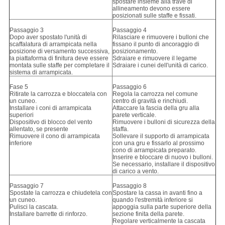
spostare insieme alla trave di
allineamento devono essere
posizionati sulle staffe e fissati.
Passaggio 3
Passaggio 4
Dopo aver spostato l'unità di
Rilasciare e rimuovere i bulloni che
scaffalatura di arrampicata nella
fissano il punto di ancoraggio di
posizione di versamento successiva,
posizionamento.
la piattaforma di finitura deve essere
Sdraiare e rimuovere il legame
montata sulle staffe per completare il
Sdraiare i cunei dell'unità di carico.
sistema di arrampicata.
Fase 5
Passaggio 6
Ritirate la carrozza e bloccatela con
Regola la carrozza nel comune
un cuneo.
centro di gravità e rinchiudi.
Installare i coni di arrampicata
Attaccare la fascia della gru alla
superiori
parete verticale.
Dispositivo di blocco del vento
Rimuovere i bulloni di sicurezza della
allentato, se presente
staffa.
Rimuovere il cono di arrampicata
Sollevare il supporto di arrampicata
inferiore
con una gru e fissarlo al prossimo
cono di arrampicata preparato.
Inserire e bloccare di nuovo i bulloni.
Se necessario, installare il dispositivo
di carico a vento.
Passaggio 7
Passaggio 8
Spostate la carrozza e chiudetela con
Spostare la cassa in avanti fino a
un cuneo.
quando l'estremità inferiore si
Pulisci la cascata.
appoggia sulla parte superiore della
Installare barrette di rinforzo.
sezione finita della parete.
Regolare verticalmente la cascata