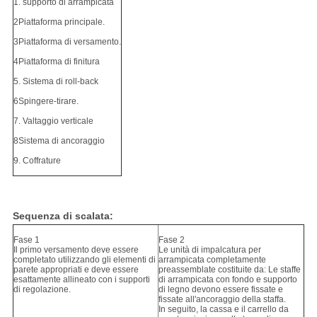
1. supporto di arrampicata
2Piattaforma principale.
3Piattaforma di versamento.
4Piattaforma di finitura
5. Sistema di roll-back
6Spingere-tirare.
7. Valtaggio verticale
8Sistema di ancoraggio
9. Coffrature
Sequenza di scalata:
Fase 1
Fase 2
Il primo versamento deve essere
Le unità di impalcatura per
completato utilizzando gli elementi di
arrampicata completamente
parete appropriati e deve essere
preassemblate costituite da:
Le staffe
esattamente
allineato con i supporti
di arrampicata con fondo e supporto
di regolazione.
di legno devono essere fissate e
fissate all'ancoraggio della staffa.
In seguito, la cassa e il carrello da