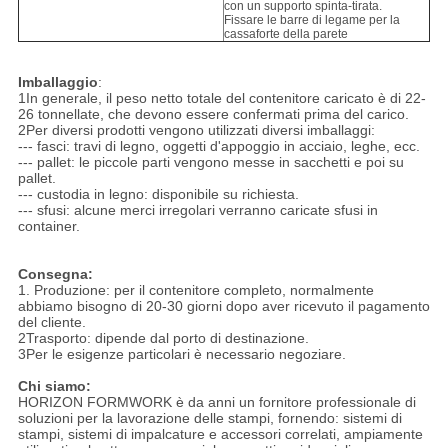
con un supporto spinta-tirata.
Fissare le barre di legame per la
cassaforte della parete
Imballaggio
:
1In generale, il peso netto totale del contenitore caricato è di 22-
26 tonnellate, che devono essere confermati prima del carico.
2Per diversi prodotti vengono utilizzati diversi imballaggi:
--- fasci: travi di legno, oggetti d'appoggio in acciaio, leghe, ecc.
--- pallet: le piccole parti vengono messe in sacchetti e poi su
pallet.
--- custodia in legno: disponibile su richiesta.
--- sfusi: alcune merci irregolari verranno caricate sfusi in
container.
Consegna:
1. Produzione: per il contenitore completo, normalmente
abbiamo bisogno di 20-30 giorni dopo aver ricevuto il pagamento
del cliente.
2Trasporto: dipende dal porto di destinazione.
3Per le esigenze particolari è necessario negoziare.
Chi siamo:
HORIZON FORMWORK è da anni un fornitore professionale di
soluzioni per la lavorazione delle stampi, fornendo: sistemi di
stampi, sistemi di impalcature e accessori correlati, ampiamente