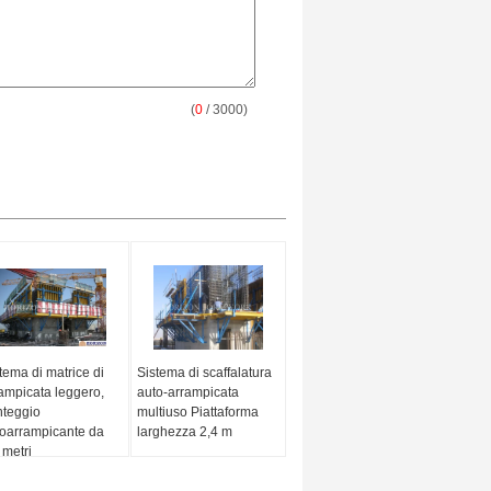
(
0
/ 3000)
tema di matrice di
Sistema di scaffalatura
ampicata leggero,
auto-arrampicata
teggio
multiuso Piattaforma
oarrampicante da
larghezza 2,4 m
 metri