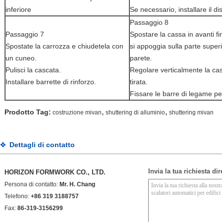
inferiore
Se necessario, installare il di
Passaggio 8
Passaggio 7
Spostare la cassa in avanti fi
Spostate la carrozza e chiudetela con
si appoggia sulla parte superi
un cuneo.
parete.
Pulisci la cascata.
Regolare verticalmente la ca
Installare barrette di rinforzo.
tirata.
Fissare le barre di legame pe
,
,
Prodotto Tag:
costruzione mivan
shuttering di alluminio
shuttering mivan
Dettagli di contatto
Invia la tua richiesta di
HORIZON FORMWORK CO., LTD.
Persona di contatto:
Mr. H. Chang
Telefono:
+86 319 3188757
Fax:
86-319-3156299