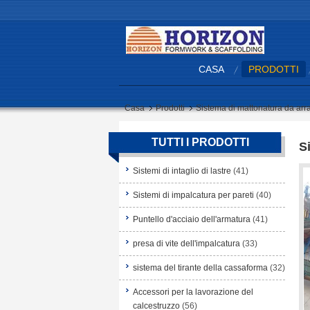
CASA
PRODOTTI
Casa
Prodotti
Sistema di mattonatura da arr
TUTTI I PRODOTTI
S
Sistemi di intaglio di lastre
(41)
Sistemi di impalcatura per pareti
(40)
Puntello d'acciaio dell'armatura
(41)
presa di vite dell'impalcatura
(33)
sistema del tirante della cassaforma
(32)
Accessori per la lavorazione del
calcestruzzo
(56)