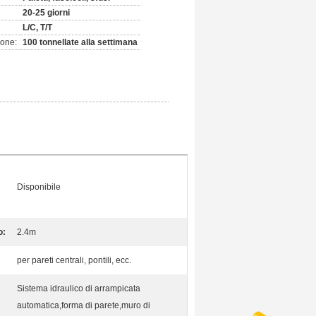
20-25 giorni
L/C, T/T
ione:
100 tonnellate alla settimana
Disponibile
o:
2.4m
per pareti centrali, pontili, ecc.
Sistema idraulico di arrampicata
automatica,forma di parete,muro di