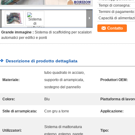
Tempi di consegna:
Termini di pagamento:
Capacità di alimentaz
Contatto
Grande immagine :
Sistema di scaffolding per scalatori
automatici per edifici e ponti
Descrizione di prodotto dettagliata
tubo quadrato in acciaio,
Materiale:
supporto di arrampicata,
Produttori OEM:
sostegno del pannello
Colore:
Blu
Piattaforma di lavor
Stile di arrampicata:
Con gru a torre
Applicazione:
Sistema di mattonatura
Utilizzatori:
Tipo:
esterno, esterno, parete