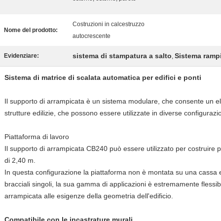
Costruzioni in calcestruzzo
Nome del prodotto:
autocrescente
sistema di stampatura a salto
Sistema rampi
Evidenziare:
,
Sistema di matrice di scalata automatica per edifici e ponti
Il supporto di arrampicata è un sistema modulare, che consente un el
strutture edilizie, che possono essere utilizzate in diverse configurazio
Piattaforma di lavoro
Il supporto di arrampicata CB240 può essere utilizzato per costruire 
di 2,40 m.
In questa configurazione la piattaforma non è montata su una cassa e
bracciali singoli, la sua gamma di applicazioni è estremamente flessibil
arrampicata alle esigenze della geometria dell'edificio.
Compatibile con le incastrature murali.