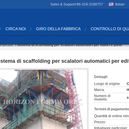
Sales & Support:
86-319-3188757
Italian
CIRCA NOI
GIRO DELLA FABBRICA
CONTROLLO DI QU
ampicata
Sistema di scaffolding per scalatori automatici per edifici e ponti
istema di scaffolding per scalatori automatici per edif
Dettagli:
Luogo di origine:
C
Marca:
H
Numero di
s
modello:
Termini di pagamento
Quantità di ordine min
Prezzo:
Imballaggi particolari: