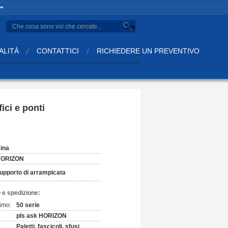
Search
ALITÀ
CONTATTICI
RICHIEDERE UN PREVENTIVO
ici e ponti
ina
ORIZON
upporto di arrampicata
 e spedizione:
imo:
50 serie
pls ask HORIZON
Paletti, fascicoli, sfusi