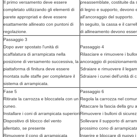
Il primo versamento deve essere
preassemblate, costituite da 
completato utilizzando gli elementi di
di legno e supporto, devono e
parete appropriati e deve essere
all'ancoraggio del supporto.
esattamente allineato con puntoni di
In seguito, la cassa e il carre
regolazione.
di allineamento devono essere 
Passaggio 3
Dopo aver spostato l'unità di
Passaggio 4
scaffalatura di arrampicata nella
Rilasciare e rimuovere i bullon
posizione di versamento successiva, la
ancoraggio di posizionament
piattaforma di finitura deve essere
Sdraiare e rimuovere il lega
montata sulle staffe per completare il
Sdraiare i cunei dell'unità di c
sistema di arrampicata.
Fase 5
Passaggio 6
Ritirate la carrozza e bloccatela con un
Regola la carrozza nel comune
cuneo.
Attaccare la fascia della gru a
Installare i coni di arrampicata superiori
Rimuovere i bulloni di sicurez
Dispositivo di blocco del vento
Sollevare il supporto di arram
allentato, se presente
prossimo cono di arrampicata
Rimuovere il cono di arrampicata
Inserire e bloccare di nuovo i 