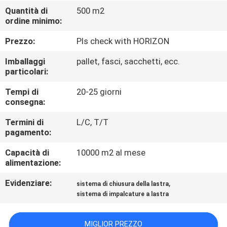
CONTROLLO
Quantità di
500 m2
ordine minimo:
DI
QUALITÀ
Prezzo:
Pls check with HORIZON
Imballaggi
pallet, fasci, sacchetti, ecc.
CONTATTICI
particolari:
Tempi di
20-25 giorni
consegna:
RICHIEDA
UNA
Termini di
L/C, T/T
pagamento:
CITAZIONE
Capacità di
10000 m2 al mese
alimentazione:
MAPPA
Evidenziare:
,
sistema di chiusura della lastra
DEL
sistema di impalcature a lastra
SITO
MIGLIOR PREZZO