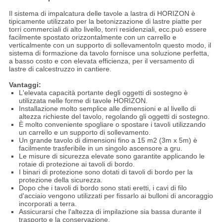
Il sistema di impalcatura delle tavole a lastra di HORIZON è
tipicamente utilizzato per la betonizzazione di lastre piatte per
torri commerciali di alto livello, torri residenziali, ecc.può essere
facilmente spostato orizzontalmente con un carrello e
verticalmente con un supporto di sollevamentoIn questo modo, il
sistema di formazione da tavolo fornisce una soluzione perfetta,
a basso costo e con elevata efficienza, per il versamento di
lastre di calcestruzzo in cantiere.
Vantaggi:
L'elevata capacità portante degli oggetti di sostegno è
utilizzata nelle forme di tavole HORIZON.
Installazione molto semplice alle dimensioni e al livello di
altezza richieste del tavolo, regolando gli oggetti di sostegno.
È molto conveniente spogliare o spostare i tavoli utilizzando
un carrello e un supporto di sollevamento.
Un grande tavolo di dimensioni fino a 15 m2 (3m x 5m) è
facilmente trasferibile in un singolo ascensore a gru.
Le misure di sicurezza elevate sono garantite applicando le
rotaie di protezione ai tavoli di bordo.
I binari di protezione sono dotati di tavoli di bordo per la
protezione della sicurezza.
Dopo che i tavoli di bordo sono stati eretti, i cavi di filo
d'acciaio vengono utilizzati per fissarlo ai bulloni di ancoraggio
incorporati a terra.
Assicurarsi che l'altezza di impilazione sia bassa durante il
trasporto e la conservazione.