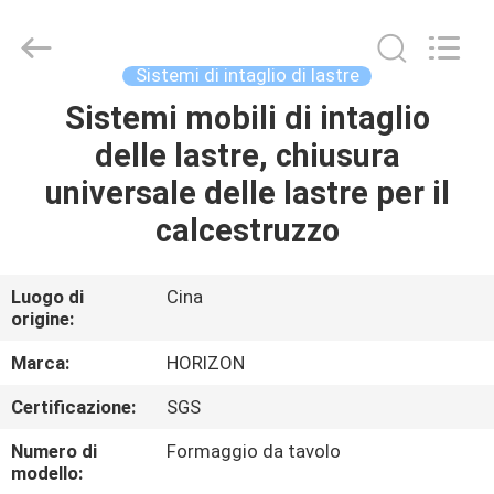
fornitore.
Copyright
©
2017
-
Sistemi di intaglio di lastre
2025
HORIZON
FORMWORK
Sistemi mobili di intaglio
CASA
CO.,
LTD..
delle lastre, chiusura
All
Rights
Reserved.
PRODOTTI
universale delle lastre per il
Developed
by
ECER
calcestruzzo
CIRCA
NOI
Luogo di
Cina
origine:
GIRO
Marca:
HORIZON
DELLA
Certificazione:
SGS
FABBRICA
Numero di
Formaggio da tavolo
modello: