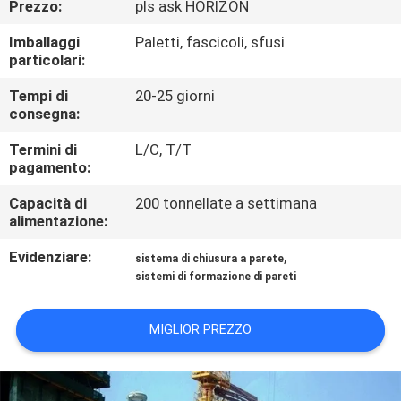
Prezzo:
pls ask HORIZON
CONTROLLO
DI
Imballaggi
Paletti, fascicoli, sfusi
particolari:
QUALITÀ
Tempi di
20-25 giorni
consegna:
CONTATTICI
Termini di
L/C, T/T
pagamento:
RICHIEDA
Capacità di
200 tonnellate a settimana
UNA
alimentazione:
CITAZIONE
Evidenziare:
,
sistema di chiusura a parete
sistemi di formazione di pareti
MIGLIOR PREZZO