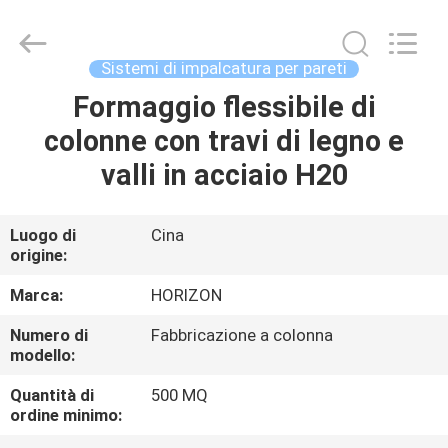
in
cemento
fornitore.
Copyright
©
Sistemi di impalcatura per pareti
2017
-
2025
Formaggio flessibile di
CASA
slabformworksystems.com.
All
colonne con travi di legno e
Rights
Reserved.
Developed
PRODOTTI
valli in acciaio H20
by
ECER
CIRCA
Luogo di
Cina
origine:
NOI
Marca:
HORIZON
GIRO
Numero di
Fabbricazione a colonna
modello:
DELLA
FABBRICA
Quantità di
500 MQ
ordine minimo: