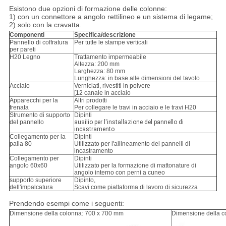
Esistono due opzioni di formazione delle colonne:
1) con un connettore a angolo rettilineo e un sistema di legame;
2) solo con la cravatta.
Componenti
Specifica/descrizione
Pannello di coffratura
Per tutte le stampe verticali
per pareti
H20 Legno
Trattamento impermeabile
Altezza: 200 mm
Larghezza: 80 mm
Lunghezza: in base alle dimensioni del tavolo
Acciaio
Verniciati, rivestiti in polvere
[12 canale in acciaio
Apparecchi per la
Altri prodotti
frenata
Per collegare le travi in acciaio e le travi H20
Strumento di supporto
Dipinti
del pannello
ausilio per l'installazione del pannello di
incastramento
Collegamento per la
Dipinti
palla 80
Utilizzato per l'allineamento dei pannelli di
incastramento
Collegamento per
Dipinti
angolo 60x60
Utilizzato per la formazione di mattonature di
angolo interno con perni a cuneo
supporto superiore
Dipinto,
dell'impalcatura
Scavi come piattaforma di lavoro di sicurezza
Prendendo esempi come i seguenti:
Dimensione della colonna: 700 x 700 mm
Dimensione della c