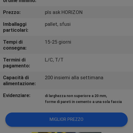
ordine minimo:
CONTROLLO
Prezzo:
pls ask HORIZON
DI
QUALITÀ
Imballaggi
pallet, sfusi
particolari:
CONTATTICI
Tempi di
15-25 giorni
consegna:
Termini di
L/C, T/T
RICHIEDA
pagamento:
UNA
Capacità di
200 insiemi alla settimana
CITAZIONE
alimentazione:
Evidenziare:
,
di larghezza non superiore a 20 mm
forme di pareti in cemento a una sola faccia
MIGLIOR PREZZO