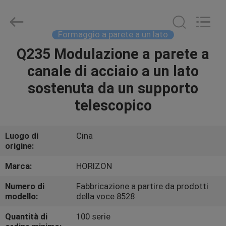
in
cemento
a
una
sola
Formaggio a parete a un lato
faccia
fornitore.
Copyright
Q235 Modulazione a parete a
CASA
©
2017
canale di acciaio a un lato
-
2025
slabformworksystems.com.
PRODOTTI
sostenuta da un supporto
All
Rights
Reserved.
telescopico
Developed
by
CIRCA
ECER
NOI
Luogo di
Cina
origine:
GIRO
Marca:
HORIZON
DELLA
Numero di
Fabbricazione a partire da prodotti
modello:
della voce 8528
FABBRICA
Quantità di
100 serie