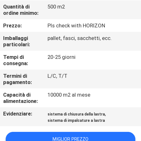
CONTROLLO
Quantità di
500 m2
ordine minimo:
DI
QUALITÀ
Prezzo:
Pls check with HORIZON
Imballaggi
pallet, fasci, sacchetti, ecc.
CONTATTICI
particolari:
Tempi di
20-25 giorni
consegna:
RICHIEDA
UNA
Termini di
L/C, T/T
pagamento:
CITAZIONE
Capacità di
10000 m2 al mese
alimentazione:
MAPPA
Evidenziare:
,
sistema di chiusura della lastra
DEL
sistema di impalcature a lastra
SITO
MIGLIOR PREZZO