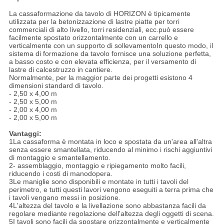
La cassaformazione da tavolo di HORIZON è tipicamente
utilizzata per la betonizzazione di lastre piatte per torri
commerciali di alto livello, torri residenziali, ecc.può essere
facilmente spostato orizzontalmente con un carrello e
verticalmente con un supporto di sollevamentoIn questo modo, il
sistema di formazione da tavolo fornisce una soluzione perfetta,
a basso costo e con elevata efficienza, per il versamento di
lastre di calcestruzzo in cantiere.
Normalmente, per la maggior parte dei progetti esistono 4
dimensioni standard di tavolo.
- 2,50 x 4,00 m
- 2,50 x 5,00 m
- 2,00 x 4,00 m
- 2,00 x 5,00 m
Vantaggi:
1La cassaforma è montata in loco e spostata da un'area all'altra
senza essere smantellata, riducendo al minimo i rischi aggiuntivi
di montaggio e smantellamento.
2- assemblaggio, montaggio e ripiegamento molto facili,
riducendo i costi di manodopera.
3Le maniglie sono disponibili e montate in tutti i tavoli del
perimetro, e tutti questi lavori vengono eseguiti a terra prima che
i tavoli vengano messi in posizione.
4L'altezza del tavolo e la livellazione sono abbastanza facili da
regolare mediante regolazione dell'altezza degli oggetti di scena.
5I tavoli sono facili da spostare orizzontalmente e verticalmente