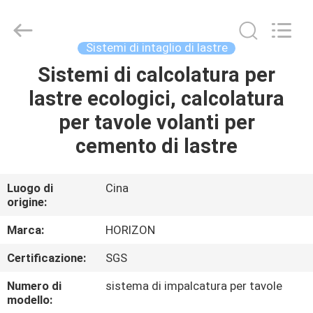
CO.,
LTD..
All
Rights
Reserved.
Sistemi di intaglio di lastre
Developed
by
ECER
Sistemi di calcolatura per
CASA
lastre ecologici, calcolatura
PRODOTTI
per tavole volanti per
cemento di lastre
CIRCA
NOI
Luogo di
Cina
origine:
GIRO
Marca:
HORIZON
DELLA
Certificazione:
SGS
FABBRICA
Numero di
sistema di impalcatura per tavole
modello: