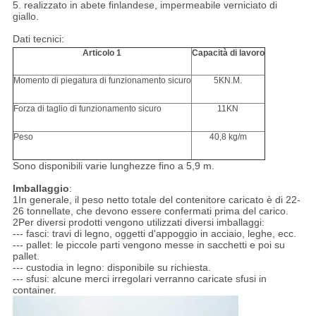
5. realizzato in abete finlandese, impermeabile verniciato di
giallo.
Dati tecnici:
Articolo 1
Capacità di lavoro
Momento di piegatura di funzionamento sicuro
5KN.M.
Forza di taglio di funzionamento sicuro
11KN
Peso
40,8 kg/m
Sono disponibili varie lunghezze fino a 5,9 m.
Imballaggio
:
1In generale, il peso netto totale del contenitore caricato è di 22-
26 tonnellate, che devono essere confermati prima del carico.
2Per diversi prodotti vengono utilizzati diversi imballaggi:
--- fasci: travi di legno, oggetti d'appoggio in acciaio, leghe, ecc.
--- pallet: le piccole parti vengono messe in sacchetti e poi su
pallet.
--- custodia in legno: disponibile su richiesta.
--- sfusi: alcune merci irregolari verranno caricate sfusi in
container.