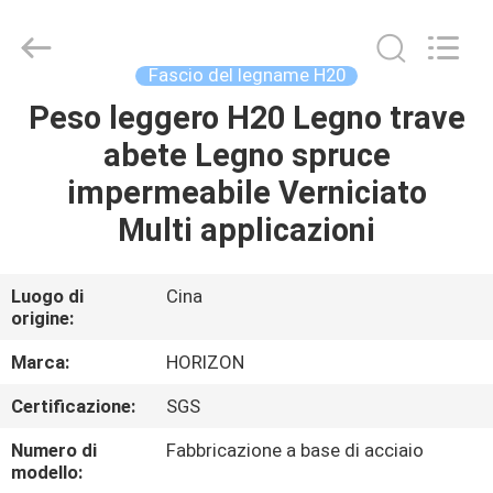
supplier.
Copyright
©
2017
-
Fascio del legname H20
2025
HORIZON
FORMWORK
Peso leggero H20 Legno trave
CASA
CO.,
LTD..
abete Legno spruce
All
Rights
Reserved.
PRODOTTI
impermeabile Verniciato
Developed
by
ECER
Multi applicazioni
CIRCA
NOI
Luogo di
Cina
origine:
GIRO
Marca:
HORIZON
DELLA
Certificazione:
SGS
FABBRICA
Numero di
Fabbricazione a base di acciaio
modello: