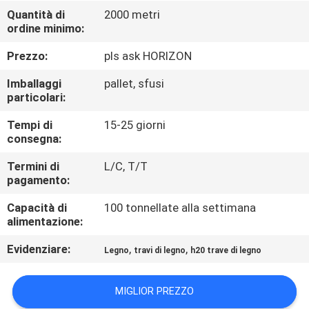
CONTROLLO
Quantità di
2000 metri
ordine minimo:
DI
QUALITÀ
Prezzo:
pls ask HORIZON
Imballaggi
pallet, sfusi
CONTATTICI
particolari:
Tempi di
15-25 giorni
consegna:
RICHIEDA
UNA
Termini di
L/C, T/T
pagamento:
CITAZIONE
Capacità di
100 tonnellate alla settimana
alimentazione:
MAPPA
Evidenziare:
,
,
Legno
travi di legno
h20 trave di legno
DEL
SITO
MIGLIOR PREZZO