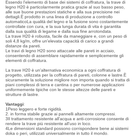
Essendo l'elemento di base dei sistemi di coffratura, la trave di
legno H20 è particolarmente pratica grazie al suo basso peso,
alle sue buone prestazioni statiche e alla sua precisione nei
dettagli.È prodotto in una linea di produzione a controllo
automaticoLa qualità del legno e la fusione sono costantemente
controllate con cura, e la sua lunga durata di vita è garantita
dalla sua qualità di legame e dalla sua fine arrotondata.
La trave H20 è robusta, facile da maneggiare e, con un peso di
soli 4,8 kg/m, offre un'elevata capacità di carico a grandi
distanze da pareti.
Le travi di legno H20 sono attaccate alle pareti in acciaio,
consentendo di assemblare rapidamente e semplicemente gli
elementi di coffratura.
La trave H20 è un'alternativa economica a ogni coffratura di
progetto, utilizzata per la coffratura di pareti, colonne e lastre.È
sicuramente la soluzione migliore non importa quando si tratta di
piani complessi di terra e cantina o per numerose applicazioni
uniformemente tipiche con le stesse altezze delle pareti e
strutture di lastre.
Vantaggi
:
1Peso leggero e forte rigidità.
2. in forma stabile grazie ai pannelli altamente compressi.
3Il trattamento resistente all'acqua e anti-corrosione consente di
rendere la trave più resistente all'uso in loco.
4Le dimensioni standard possono corrispondere bene ai sistemi
doka o peri, utilizzati universalmente in tutto il mondo.